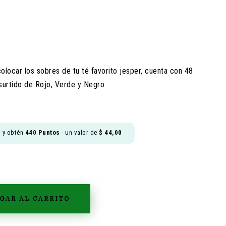
0
colocar los sobres de tu té favorito jesper, cuenta con 48
surtido de Rojo, Verde y Negro.
o y obtén
440
Puntos
- un valor de
$
44,00
GAR AL CARRITO