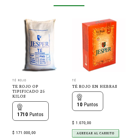
TÉ ROJO
TÉ
DE
TE ROJO OP
TÉ ROJO EN HEBRAS
PA
TIPIFICADO 25
UN
KILOS
YE
DE
10
Puntos
1710
Puntos
$
1.070,00
$
171.000,00
AGREGAR AL CARRITO
$
3