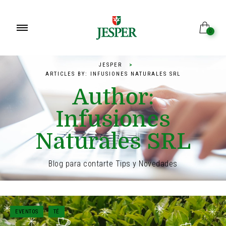
0
JESPER
>
ARTICLES BY: INFUSIONES NATURALES SRL
Author:
Infusiones
Naturales SRL
Blog para contarte Tips y Novedades
EVENTOS
TÉ