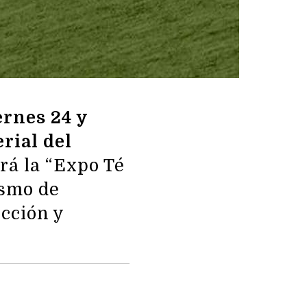
ernes 24 y
erial del
rá la “Expo Té
ismo de
ucción y