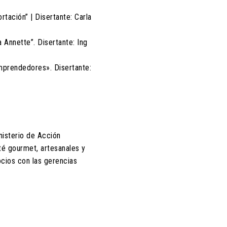
tación” | Disertante: Carla
 Annette”. Disertante: Ing
Emprendedores». Disertante:
nisterio de Acción
té gourmet, artesanales y
cios con las gerencias