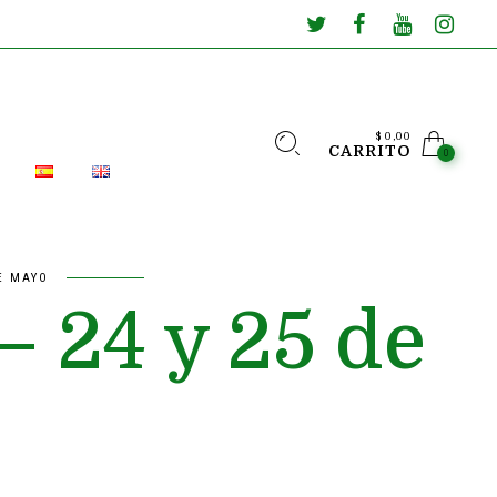
$
0,00
CARRITO
0
DE MAYO
– 24 y 25 de