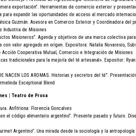
rimera exportación”. Herramientas de comercio exterior y presenta
ia para expandir las oportunidades de acceso al mercado internacion
Yésica Guzmán. Asesora en Comercio Exterior y Coordinadora del 
e Industria de Misiones
ctos Misioneros”. Agenda y objetivos de una marca colectiva para vi
 con valor agregado en origen. Expositora: Natalia Novaresio, Su
de Acción Cooperativa Mutual, Comercio e Integración de Misiones
cas tradicionales para la mejoría del té artesanal». Expositor: Rya
DE NACEN LOS AROMAS. Historias y secretos del té”. Presentación 
rmelinda Exceptional Blend
nes | Teatro de Prosa
tura. Anfitriona: Florencia Goncalves
 en el código alimentario argentino”. Presente pasado y futuro. Dise
urmet Argentino”. Una mirada desde la sociología y la antropología