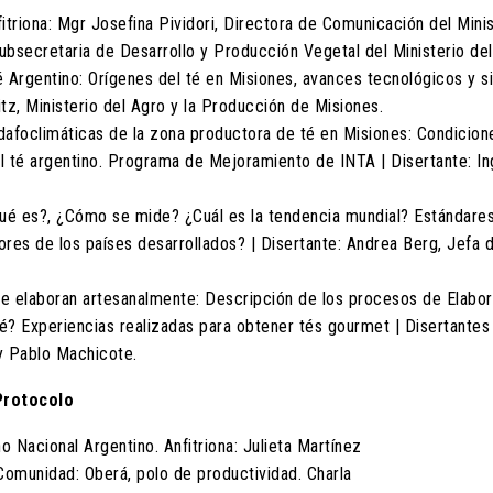
fitriona: Mgr Josefina Pividori, Directora de Comunicación del Minis
bsecretaria de Desarrollo y Producción Vegetal del Ministerio del
é Argentino: Orígenes del té en Misiones, avances tecnológicos y si
tz, Ministerio del Agro y la Producción de Misiones.
edafoclimáticas de la zona productora de té en Misiones: Condicion
el té argentino. Programa de Mejoramiento de INTA | Disertante: In
ué es?, ¿Cómo se mide? ¿Cuál es la tendencia mundial? Estándare
res de los países desarrollados? | Disertante: Andrea Berg, Jefa d
se elaboran artesanalmente: Descripción de los procesos de Elabo
té? Experiencias realizadas para obtener tés gourmet | Disertantes
y Pablo Machicote.
Protocolo
o Nacional Argentino. Anfitriona: Julieta Martínez
Comunidad: Oberá, polo de productividad. Charla