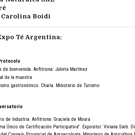
ré
 Carolina Boidi
Expo Té Argentina:
Protocolo
s de bienvenida. Anfitriona: Julieta Martínez
ial de la muestra
rismo gastronómico. Charla. Ministerio de Turismo
nversatorio
io de Industria. Anfitriona: Graciela de Moura
ma Único de Certificación Participativa”. Expositor: Viviana Sieb. D
 del Consejo Provincial de Agroecología. Ministerio de Agricultura F